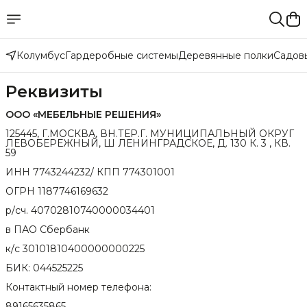
Колумбус
Гардеробные системы
Деревянные полки
Садов
Реквизиты
ООО «МЕБЕЛЬНЫЕ РЕШЕНИЯ»
125445, Г.МОСКВА, ВН.ТЕР.Г. МУНИЦИПАЛЬНЫЙ ОКРУГ
ЛЕВОБЕРЕЖНЫЙ, Ш ЛЕНИНГРАДСКОЕ, Д. 130 К. 3 , КВ.
59
ИНН 7743244232/ КПП 774301001
ОГРН 1187746169632
р/сч. 40702810740000034401
в ПАО Сбербанк
к/с 30101810400000000225
БИК: 044525225
Контактный номер телефона:
89165635865