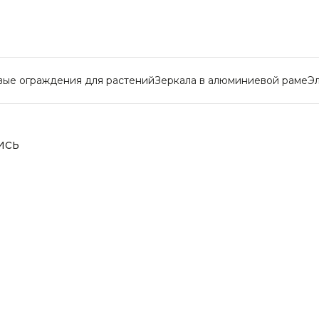
вые ограждения для растений
Зеркала в алюминиевой раме
Э
ись