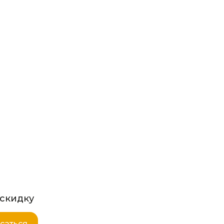
 скидку
саться