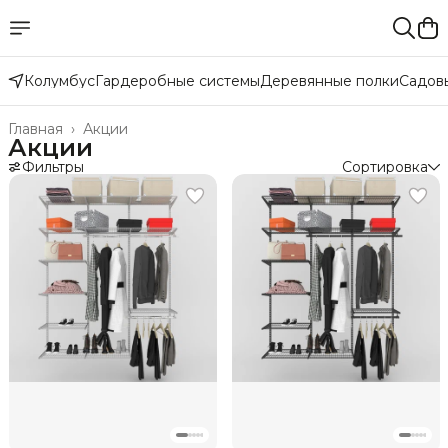
Колумбус
Гардеробные системы
Деревянные полки
Садов
Главная
›
Акции
Акции
Фильтры
Сортировка