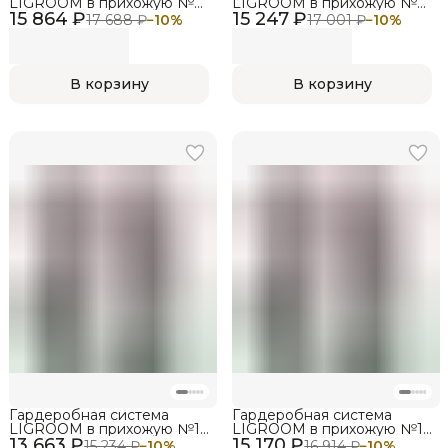
LIGROOM в прихожую №2,
LIGROOM в прихожую №2,
15 864 ₽
1731х527х2022 мм, Черная
15 247 ₽
1731х527х2022 мм, Белая
17 688 ₽
−
10
%
17 001 ₽
−
10
%
В корзину
В корзину
Гардеробная система
Гардеробная система
LIGROOM в прихожую №1,
LIGROOM в прихожую №1,
13 663 ₽
1731х382х2022 мм, Черная
15 170 ₽
1731х527х2022 мм, Черная
15 234 ₽
−
10
%
16 914 ₽
−
10
%