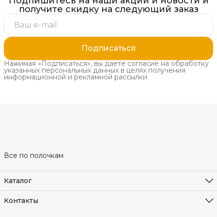
Подпишитесь на наши акции и новости и
получите скидку на следующий заказ
Подписаться
Нажимая «Подписаться», вы даете согласие на обработку
указанных персональных данных в целях получения
информационной и рекламной рассылки
Все по полочкам
Каталог
Гардеробные системы
Деревянные полки
Контакты
Садовые ограждения для растений
Режим работы
Зеркала в алюминиевой раме