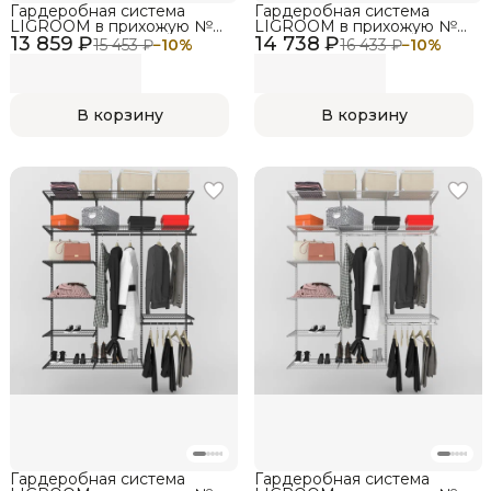
Гардеробная система
Гардеробная система
LIGROOM в прихожую №2,
LIGROOM в прихожую №2,
13 859 ₽
1731х382х2022 мм, Белая
14 738 ₽
1731х382х2022 мм, Черная
15 453 ₽
−
10
%
16 433 ₽
−
10
%
В корзину
В корзину
Гардеробная система
Гардеробная система