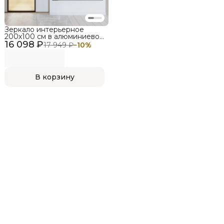
Зеркало интерьерное
200х100 см в алюминиевой
16 098 ₽
раме настенное,
17 949 ₽
−
10
%
LIGROOM, черное
В корзину