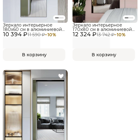
Зеркало интерьерное
Зеркало интерьерное
180х60 см в алюминиевой
170х80 см в алюминиевой
10 394 ₽
раме настенное,
12 324 ₽
раме настенное,
11 590 ₽
−
10
%
13 742 ₽
−
10
%
LIGROOM, черное
LIGROOM, черное
В корзину
В корзину