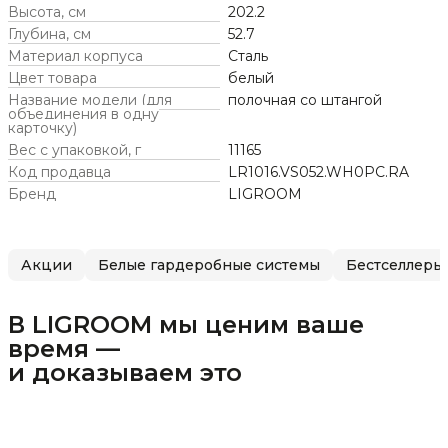
Высота, см
202.2
Глубина, см
52.7
Материал корпуса
Сталь
Цвет товара
белый
Название модели (для
полочная со штангой
объединения в одну
карточку)
Вес с упаковкой, г
11165
Код продавца
LR1016.VS052.WH0PC.RA
Бренд
LIGROOM
Акции
Белые гардеробные системы
Бестселлеры
В LIGROOM мы ценим ваше
время —
и доказываем это