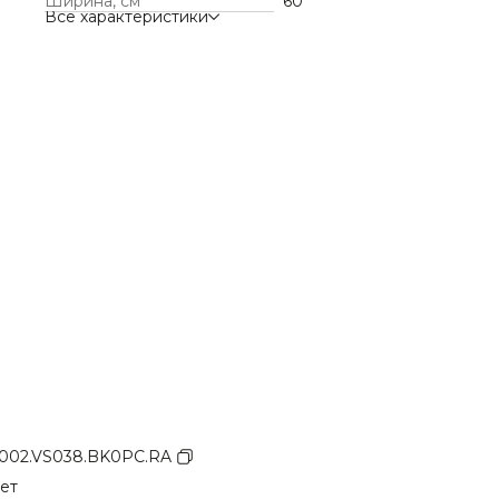
Ширина, см
60
Все характеристики
002.VS038.BK0PC.RA
лет