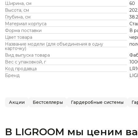
Ширина, см
60
Высота, см
202
Глубина, см
38.
Материал корпуса
Ста
Форма поставки
В р
Цвет товара
чер
Название модели (для объединения в одну
пол
карточку)
Вид выпуска товара
Фаб
Вес с упаковкой, г
100
Код продавца
LR1
Бренд
LI
Акции
Бестселлеры
Гардеробные системы
Га
В LIGROOM мы ценим в