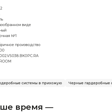
.2
2
ль
азобранном виде
ный
очная №1
ричное производство
00
002.VS038.BK0PC.RA
GROOM
рдеробные системы в прихожую
Черные гардеробные 
аше время —