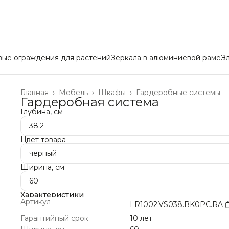
вые ограждения для растений
Зеркала в алюминиевой раме
Э
Главная
›
Мебель
›
Шкафы
›
Гардеробные системы
Гардеробная система
Глубина, см
38.2
Цвет товара
черный
Ширина, см
60
Характеристики
Артикул
LR1002.VS038.BK0PC.RA
Гарантийный срок
10 лет