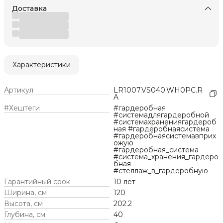
Доставка
Характеристики
Артикул
LR1007.VS040.WH0PC.R
A
#Хештеги
#гардеробная
#системадлягардеробной
#системахранениягардероб
ная #гардеробнаясистема
#гардеробнаясистемавприх
ожую
#гардеробная_система
#система_хранения_гардеро
бная
#стеллаж_в_гардеробную
Гарантийный срок
10 лет
Ширина, см
120
Высота, см
202.2
Глубина, см
40