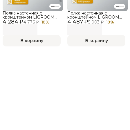
Полка настенная с
Полка настенная с
кронштейном LIGROOM
кронштейном LIGROOM
4 284 ₽
LIGHT, 600х312х450, Белый,
4 487 ₽
LIGHT, 900х312х450, Белый,
4 776 ₽
−
10
%
5 003 ₽
−
10
%
Дуб сонома
Дуб сонома
В корзину
В корзину