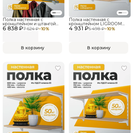
Полка настенная с
Полка настенная с
кронштейном и штангой
кронштейном LIGROOM
6 838 ₽
LIGROOM LIGHT,
4 931 ₽
LIGHT, 600х412х450, Белый,
7 624 ₽
−
10
%
5 498 ₽
−
10
%
1004х412х485, Белый, Дуб
Дуб сонома
сонома
В корзину
В корзину