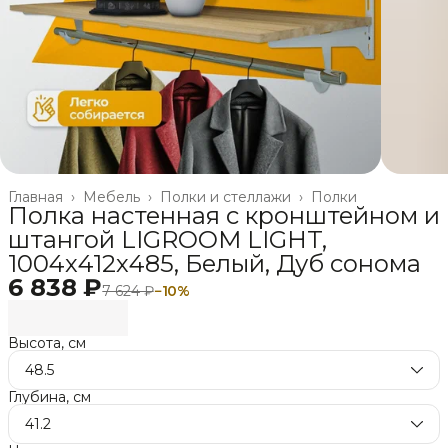
Главная
›
Мебель
›
Полки и стеллажи
›
Полки
Полка настенная с кронштейном и
штангой LIGROOM LIGHT,
1004х412х485, Белый, Дуб сонома
6 838 ₽
7 624 ₽
−
10
%
Высота, см
48.5
Глубина, см
41.2