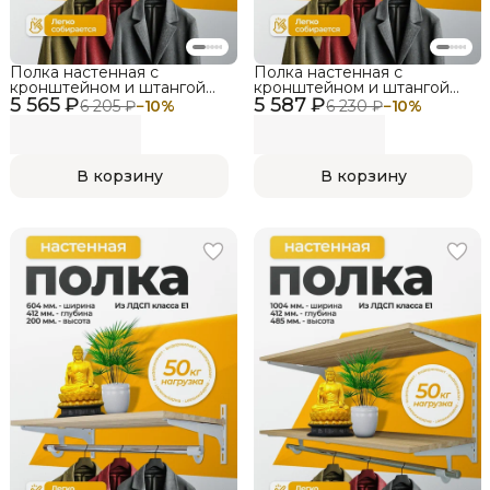
Полка настенная с
Полка настенная с
кронштейном и штангой
кронштейном и штангой
5 565 ₽
LIGROOM LIGHT,
5 587 ₽
LIGROOM LIGHT,
6 205 ₽
−
10
%
6 230 ₽
−
10
%
1004х412х200, Черный,
1004х412х200, Белый, Дуб
Венге
сонома
В корзину
В корзину