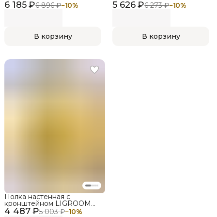
6 185 ₽
LIGHT, 600х412х850,
5 626 ₽
LIGHT, 900х412х850,
6 896 ₽
−
10
%
6 273 ₽
−
10
%
Белый, Дуб сонома
Черный, Венге
В корзину
В корзину
Полка настенная с
кронштейном LIGROOM
4 487 ₽
LIGHT, 900х312х450, Белый,
5 003 ₽
−
10
%
Дуб сонома