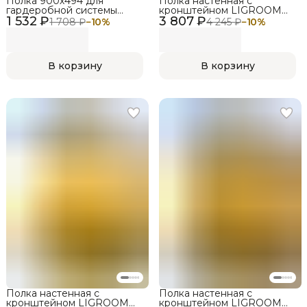
Полка 900х494 для
Полка настенная с
гардеробной системы
кронштейном LIGROOM
1 532 ₽
LIGROOM , белая
3 807 ₽
LIGHT, 600х312х450,
1 708 ₽
−
10
%
4 245 ₽
−
10
%
Черный, Венге
В корзину
В корзину
Полка настенная с
Полка настенная с
кронштейном LIGROOM
кронштейном LIGROOM