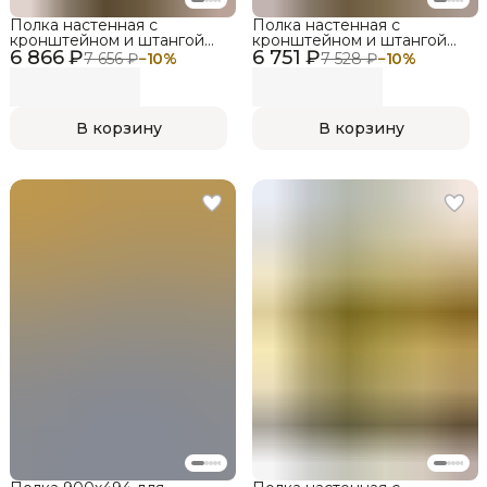
Полка настенная с
Полка настенная с
кронштейном и штангой
кронштейном и штангой
6 866 ₽
LIGROOM LIGHT,
6 751 ₽
LIGROOM LIGHT,
7 656 ₽
−
10
%
7 528 ₽
−
10
%
604х412х485, Черный,
604х412х485, Белый, Дуб
Венге
сонома
В корзину
В корзину