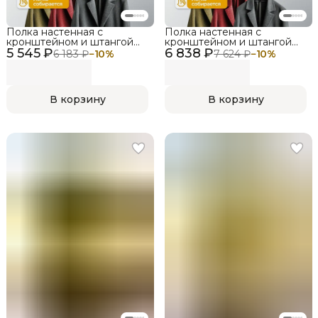
Полка настенная с
Полка настенная с
кронштейном и штангой
кронштейном и штангой
5 545 ₽
LIGROOM LIGHT,
6 838 ₽
LIGROOM LIGHT,
6 183 ₽
−
10
%
7 624 ₽
−
10
%
604х412х200, Белый, Дуб
1004х412х485, Белый, Дуб
сонома
сонома
В корзину
В корзину